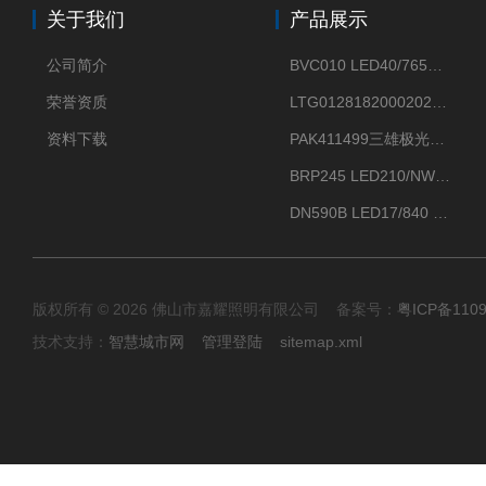
关于我们
产品展示
公司简介
BVC010 LED40/765飞利浦LED太阳能投光灯具23.7W相当于400W
荣誉资质
LTG0128182000202DD欧普照明辉恒80W100W200W隔爆防爆灯IP66WF2
资料下载
PAK411499三雄极光星云II系列 120W LED高天棚灯盘
BRP245 LED210/NW 150W DM0飞利浦BRP245 150W/NW IP66 LED路灯
DN590B LED17/840 P13PSU飞利浦LuxSpace DN59X G2一级能效节能筒灯
版权所有 © 2026 佛山市嘉耀照明有限公司 备案号：
粤ICP备110
技术支持：
智慧城市网
管理登陆
sitemap.xml