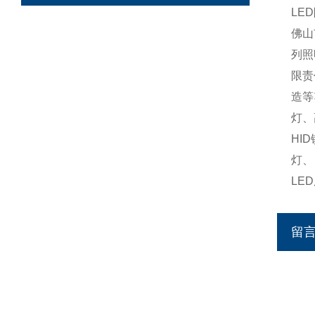
LE
佛山
列照
限责
造等
灯、
HI
灯、
LE
留