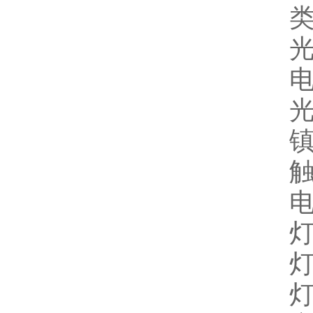
电
光
镇
触
电
灯