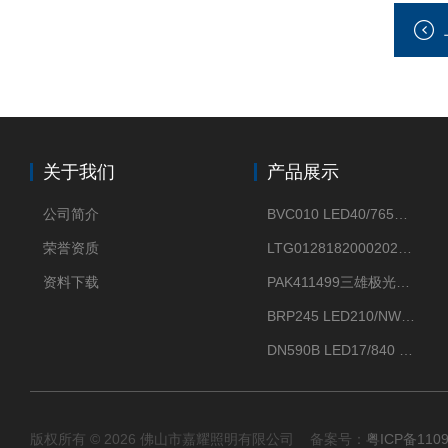
关于我们
产品展示
公司简介
BVC010 LED40/765飞利浦LED太阳能投光灯具23.7W相当于400W
荣誉资质
LTG0128182000202DD欧普照明辉恒80W100W200W隔爆防爆灯IP66WF2
资料下载
PAK411499三雄极光星云II系列 120W LED高天棚灯盘
BRP245 LED210/NW 150W DM0飞利浦BRP245 150W/NW IP66 LED路灯
DN590B LED17/840 P13PSU飞利浦LuxSpace DN59X G2一级能效节能筒灯
版权所有 © 2026 佛山市嘉耀照明有限公司 备案号：
粤ICP备110