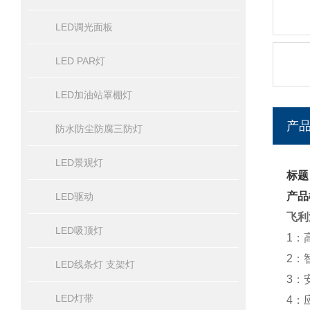
LED调光面板
LED PAR灯
LED加油站罩棚灯
产
防水防尘防腐三防灯
LED景观灯
标题
产品
LED驱动
飞利
LED吸顶灯
1：
2：
LED线条灯 支架灯
3：
LED灯带
4：