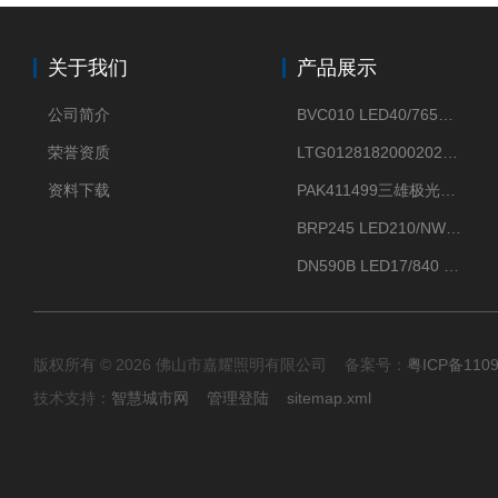
关于我们
产品展示
公司简介
BVC010 LED40/765飞利浦LED太阳能投光灯具23.7W相当于400W
荣誉资质
LTG0128182000202DD欧普照明辉恒80W100W200W隔爆防爆灯IP66WF2
资料下载
PAK411499三雄极光星云II系列 120W LED高天棚灯盘
BRP245 LED210/NW 150W DM0飞利浦BRP245 150W/NW IP66 LED路灯
DN590B LED17/840 P13PSU飞利浦LuxSpace DN59X G2一级能效节能筒灯
版权所有 © 2026 佛山市嘉耀照明有限公司 备案号：
粤ICP备110
技术支持：
智慧城市网
管理登陆
sitemap.xml