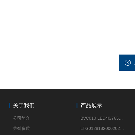
关于我们
产品展示
公司简介
BVC010 LED40/765飞利浦LED太阳能投光灯具23.7W相当于400W
荣誉资质
LTG0128182000202DD欧普照明辉恒80W100W200W隔爆防爆灯IP66WF2