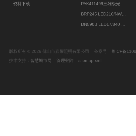
资料下载
PAK411499三雄极光星云II系列 120W LED高天棚灯盘
BRP245 LED210/NW 150W DM0飞利浦BRP245 150W/NW IP66 LED路灯
DN590B LED17/840 P13PSU飞利浦LuxSpace DN59X G2一级能效节能筒灯
版权所有 © 2026 佛山市嘉耀照明有限公司 备案号：
粤ICP备110
技术支持：
智慧城市网
管理登陆
sitemap.xml