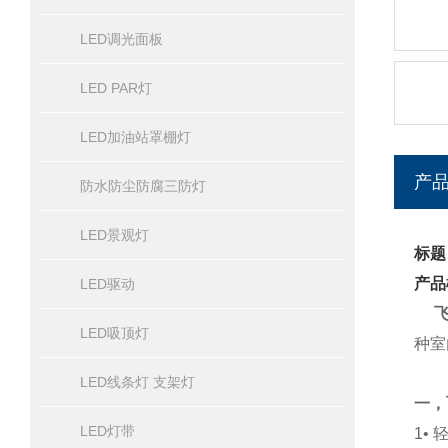
LED调光面板
LED PAR灯
LED加油站罩棚灯
产
防水防尘防腐三防灯
LED景观灯
标题
产品
LED驱动
LED吸顶灯
种室
LED线条灯 支架灯
一，
LED灯带
1•