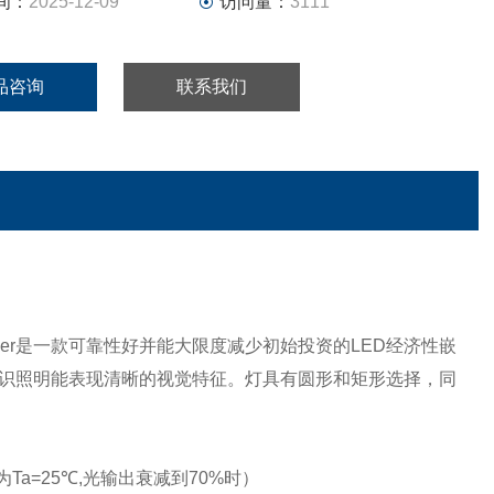
间：
2025-12-09
访问量：
3111
品咨询
联系我们
 Marker是一款可靠性好并能大限度减少初始投资的LED经济性嵌
标识照明能表现清晰的视觉特征。灯具有圆形和矩形选择，同
Ta=25℃,光输出衰减到70%时）