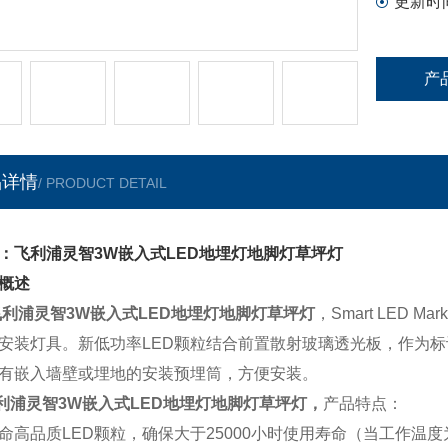
更新时
产
品详情
/ PRODUCT DETAIL
：飞利浦灵智3W嵌入式LED地埋灯地脚灯草坪灯
概述
飞利浦灵智3W嵌入式LED地埋灯地脚灯草坪灯
，Smart LED
安装灯具。新低功率LED颗粒结合前置散射玻璃透光板，作为
有嵌入墙壁或埋地的安装预埋筒，方便安装。
利浦灵智3W嵌入式LED地埋灯地脚灯草坪灯
，
产品特点：
命高品质LED颗粒，确保大于25000小时使用寿命（当工作温度为