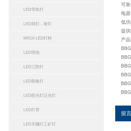
可靠
LED导轨灯
电器
低功
LED筒灯，射灯
提供
MR16 LED灯杯
产品
BBG
LED球泡
BBG
BBG
LED三防灯
BBG
LED面板灯
BBG
BBG
LED投光灯泛光灯
LED灯管
留
LED天棚灯工矿灯