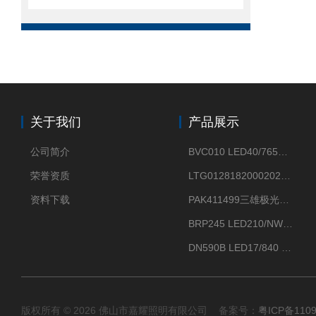
关于我们
产品展示
公司简介
BVC010 LED40/765飞利浦LED太阳能投光灯具23.7W相当于400W
荣誉资质
LTG0128182000202DD欧普照明辉恒80W100W200W隔爆防爆灯IP66WF2
资料下载
PAK411499三雄极光星云II系列 120W LED高天棚灯盘
BRP245 LED210/NW 150W DM0飞利浦BRP245 150W/NW IP66 LED路灯
DN590B LED17/840 P13PSU飞利浦LuxSpace DN59X G2一级能效节能筒灯
版权所有 © 2026 佛山市嘉耀照明有限公司 备案号：
粤ICP备110