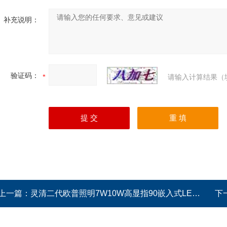
补充说明：
验证码：
请输入计算结果（
上一篇：
灵清二代欧普照明7W10W高显指90嵌入式LED天花射灯
下