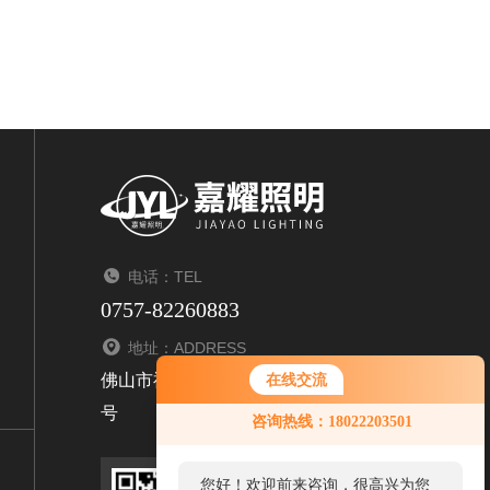
电话：TEL
0757-82260883
地址：ADDRESS
佛山市禅城区张槎青柯乐俊装饰材料城3座首层1
在线交流
号
咨询热线：18022203501
您好！欢迎前来咨询，很高兴为您