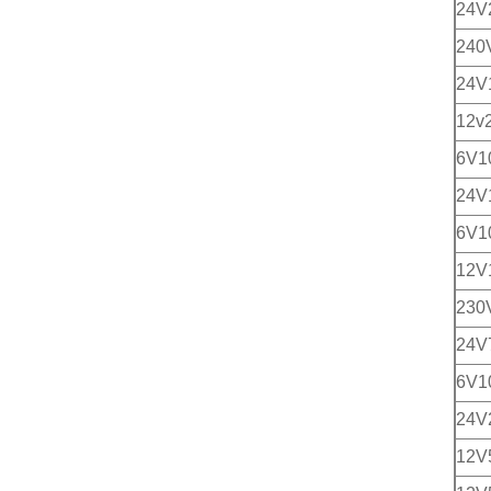
24V
240
24
12v
6V1
24
6V1
12V
230
24V
6V1
24V
12