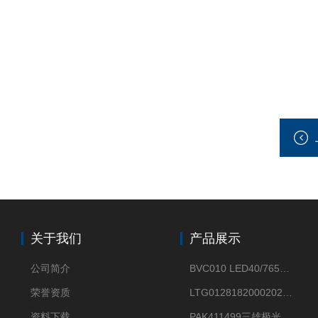
关于我们
产品展示
公司简介
BVC010 LED40/765飞利浦LED太阳能投光灯具23.7W相当于400W
荣誉资质
LTG0128182000202DD欧普照明辉恒80W100W200W隔爆防爆灯IP66WF2
资料下载
PAK411499三雄极光星云II系列 120W LED高天棚灯盘