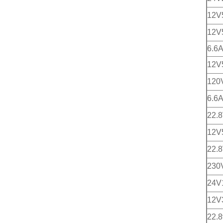
12V
12V
6.6
12V
120
6.6
22.
12V
22.
230
24V
12V
22.