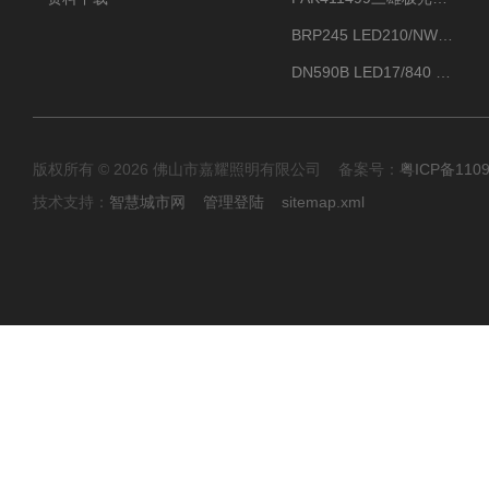
BRP245 LED210/NW 150W DM0飞利浦BRP245 150W/NW IP66 LED路灯
DN590B LED17/840 P13PSU飞利浦LuxSpace DN59X G2一级能效节能筒灯
版权所有 © 2026 佛山市嘉耀照明有限公司 备案号：
粤ICP备110
技术支持：
智慧城市网
管理登陆
sitemap.xml