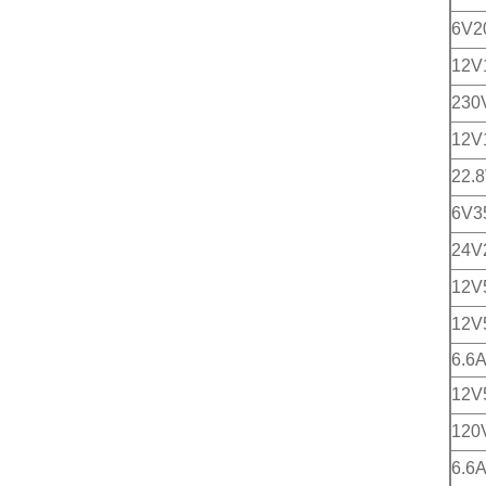
6V
12
230
12
22.
6V3
24V
12V
12V
6.6
12V
120
6.6