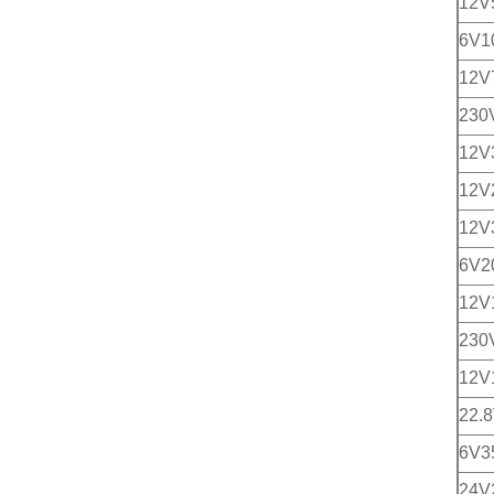
12
6V
12V
230
12V
12V
12V
6V
12
230
12
22.
6V3
24V