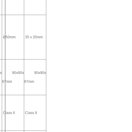
Ø50mm
35 x 35mm
x
90x90x
90x90x
97mm
97mm
Class II
Class II