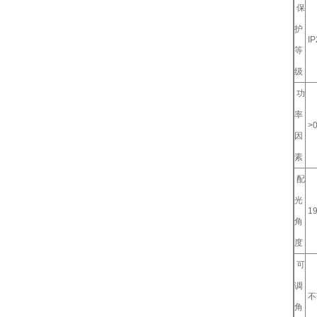
保
护
IP
等
级
功
率
>0
因
素
配
光
19
角
度
可
调
不
角