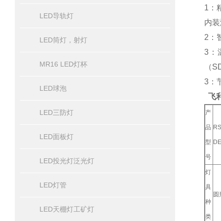
1：
LED导轨灯
内装
2：
LED筒灯，射灯
3：
MR16 LED灯杯
（SD
3：
LED球泡
飞
LED三防灯
产
品
RS
LED面板灯
型
DE
号
LED投光灯泛光灯
灯
LED灯管
具
圆
种
LED天棚灯工矿灯
类