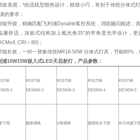
精致美观，*的流线型散热设计，精致小巧，有别于传统分体式
潢的要求；
智能升级，精确匹配飞利浦Dynalite客控系统，消除频闪顾虑
温馨舒适，深嵌式结构加上截光角35°的窄角度光学设计，更
CM≤4, CRI＞80)；
节能长效，一对一替换传统MR16-50W 分体式灯具，节能80%
利浦10W15W嵌入式LED天花射灯
，产品参数：
375B
RS375B
RS375B
RS375B
RS375B
SIGN-1
DESIGN-2
DESIGN-3
DESIGN-4
DESIGN-5
形下照
圆形调角
U形调角
圆形防水下照
外方内圆下