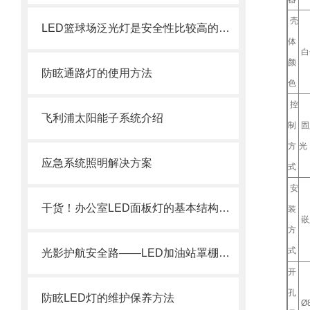
壳
LED篮球场泛光灯是安全性比较高的灯具
体
白
颜
防眩通路灯的使用方法
色
控
飞利浦太阳能子系统介绍
制
固
方
光
应急系统照明解决方案
式
安
干货！办公室LED面板灯的基本结构介绍
装
嵌
方
式
光影护航安全路——LED加油站罩棚灯的三大核心使命
开
孔
防眩LED灯的维护保养方法
Ø