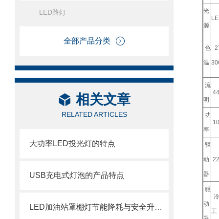
光
LED路灯
LE
源
全部产品分类
色
2
温
30
流
44
相关文章
明
RELATED ARTICLES
功
10
率
大功率LED投光灯的特点
驱
动
22
器
USB充电式灯泡的产品特点
驱
冷
动
LED加油站罩棚灯节能降耗与安全升级的双重引擎
工
器