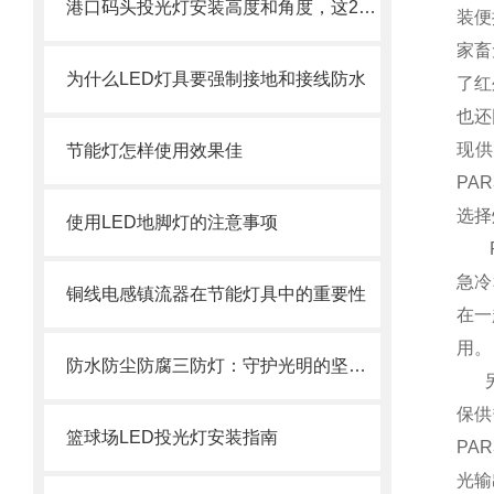
港口码头投光灯安装高度和角度，这2个参数搞错等于白装
装便
家畜
为什么LED灯具要强制接地和接线防水
了红
也还
现供
节能灯怎样使用效果佳
PA
选择
使用LED地脚灯的注意事项
R1
急冷
铜线电感镇流器在节能灯具中的重要性
在一
用。
防水防尘防腐三防灯：守护光明的坚实后盾
另一
保供
篮球场LED投光灯安装指南
PA
光输