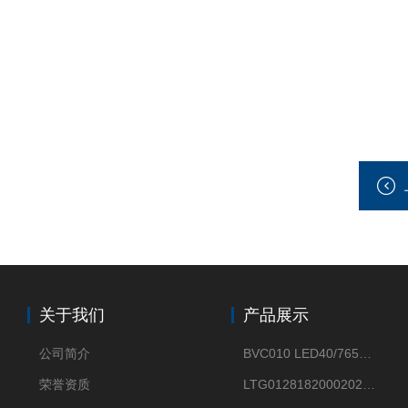
关于我们
产品展示
公司简介
BVC010 LED40/765飞利浦LED太阳能投光灯具23.7W相当于400W
荣誉资质
LTG0128182000202DD欧普照明辉恒80W100W200W隔爆防爆灯IP66WF2