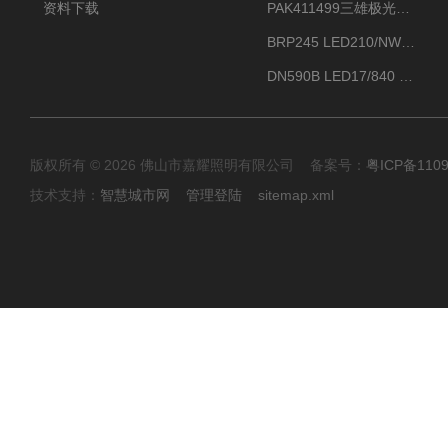
资料下载
PAK411499三雄极光星云II系列 120W LED高天棚灯盘
BRP245 LED210/NW 150W DM0飞利浦BRP245 150W/NW IP66 LED路灯
DN590B LED17/840 P13PSU飞利浦LuxSpace DN59X G2一级能效节能筒灯
版权所有 © 2026 佛山市嘉耀照明有限公司 备案号：
粤ICP备110
技术支持：
智慧城市网
管理登陆
sitemap.xml