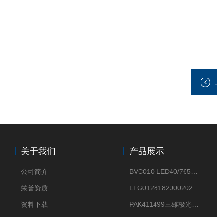
关于我们
产品展示
公司简介
BVC010 LED40/765飞利浦LED太阳能投光灯具23.7W相当于400W
荣誉资质
LTG0128182000202DD欧普照明辉恒80W100W200W隔爆防爆灯IP66WF2
资料下载
PAK411499三雄极光星云II系列 120W LED高天棚灯盘