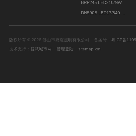
BRP245 LED210/NW 150W DM0飞利浦BRP245 150W/NW IP66 LED路灯
DN590B LED17/840 P13PSU飞利浦LuxSpace DN59X G2一级能效节能筒灯
版权所有 © 2026 佛山市嘉耀照明有限公司 备案号：
粤ICP备110
技术支持：
智慧城市网
管理登陆
sitemap.xml