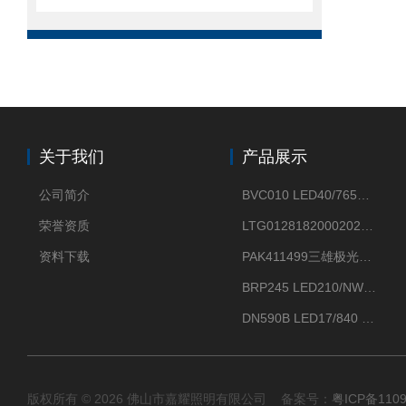
关于我们
产品展示
公司简介
BVC010 LED40/765飞利浦LED太阳能投光灯具23.7W相当于400W
荣誉资质
LTG0128182000202DD欧普照明辉恒80W100W200W隔爆防爆灯IP66WF2
资料下载
PAK411499三雄极光星云II系列 120W LED高天棚灯盘
BRP245 LED210/NW 150W DM0飞利浦BRP245 150W/NW IP66 LED路灯
DN590B LED17/840 P13PSU飞利浦LuxSpace DN59X G2一级能效节能筒灯
版权所有 © 2026 佛山市嘉耀照明有限公司 备案号：
粤ICP备110