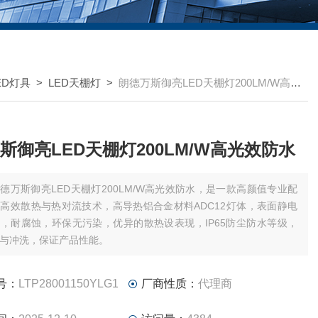
ED灯具
>
LED天棚灯
>
朗德万斯御亮LED天棚灯200LM/W高光效防水
斯御亮LED天棚灯200LM/W高光效防水
德万斯御亮LED天棚灯200LM/W高光效防水，是一款高颜值专业配
高效散热与热对流技术，高导热铝合金材料ADC12灯体，表面静电
，耐腐蚀，环保无污染，优异的散热设表现，IP65防尘防水等级，
与冲洗，保证产品性能。
号：
LTP28001150YLG1
厂商性质：
代理商