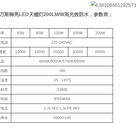
万斯御亮LED天棚灯200LM/W高光效防水，参数表；
功率
50W
80W
100W
150W
200W
入电源
220-240VAC
通量
10000
16000
20000
30000
40000
色温
4000K/5000K/5700K/6500K
示指数
>80
作温度
-25 - +45℃
壳材质
压铸铝
护等级
IP65/IK08
雷电压
L-N 3KV; L,N-PE 4KV
用寿命
50000小时