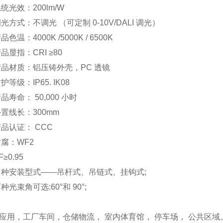
系统光效：200lm/W
调光方式：不调光 （可定制 0-10V/DALI 调光）
品色温：4000K /5000K / 6500K
产品显指：CRI ≥80
产品材质：铝压铸外壳，PC 透镜
护等级：IP65. IK08
品寿命： 50,000 小时
外置线长：300mm
产品认证： CCC
防腐：WF2
F≥0.95
多种安装型式——吊杆式、吊链式、挂钩式;
种光束角可选:60°和 90°;
应用，工厂车间，仓储物流， 室内体育馆， 停车场， 公共区域