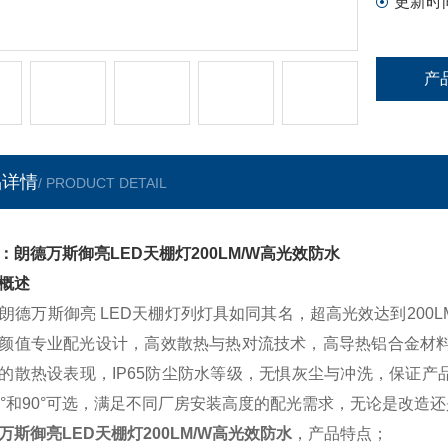
更新时
产
品详情
/ PRODUCT DETAIL
：朗德万斯御亮LED天棚灯200LM/W高光效防水
概述
万斯御亮 LED天棚灯列灯具如同其名，超高光效达到200L
颜值专业配光设计，高效散热与热对流技术，高导热铝合金材料
的散热设表现，IP65防尘防水等级，无惧灰尘与冲洗，保证产
0°和90°可选，满足不同厂房安装高度的配光需求，无论是改造
万斯御亮LED天棚灯200LM/W高光效防水
，产品特点；