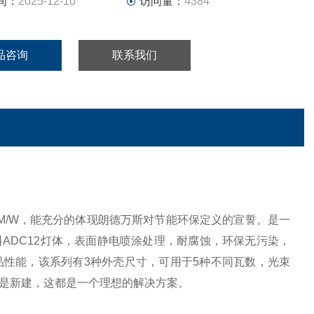
间：
2025-12-10
访问量：
4384
品咨询
联系我们
M/W，能充分的体现朗德万斯对节能环保定义的宣誓。是一
ADC12灯体，表面静电喷涂处理，耐腐蚀，环保无污染，
品性能，该系列有3种外壳尺寸，可用于5种不同瓦数，光束
还是新建，这都是一个理想的解决方案。