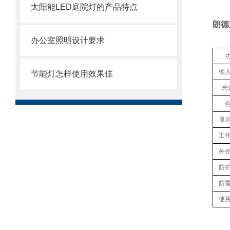
太阳能LED庭院灯的产品特点
朗德
办公室照明设计要求
输
节能灯怎样使用效果佳
光
显
工
外
防
防
使