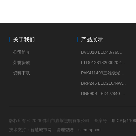
关于我们
产品展示
公司简介
BVC010 LED40/765飞利浦LED太阳能投光灯具23.7W相当于400W
荣誉资质
LTG0128182000202DD欧普照明辉恒80W100W200W隔爆防爆灯IP66WF2
资料下载
PAK411499三雄极光星云II系列 120W LED高天棚灯盘
BRP245 LED210/NW 150W DM0飞利浦BRP245 150W/NW IP66 LED路灯
DN590B LED17/840 P13PSU飞利浦LuxSpace DN59X G2一级能效节能筒灯
版权所有 © 2026 佛山市嘉耀照明有限公司 备案号：
粤ICP备110
技术支持：
智慧城市网
管理登陆
sitemap.xml