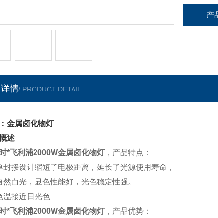
产
品详情
/ PRODUCT DETAIL
：金属卤化物灯
概述
时*飞利浦2000W
金属卤化物灯
，产品特点：
单封接设计缩短了电极距离，延长了光源使用寿命，
自然白光，显色性能好，光色稳定性强。
色温接近日光色
时*飞利浦2000W
金属卤化物灯
，
产品优势：