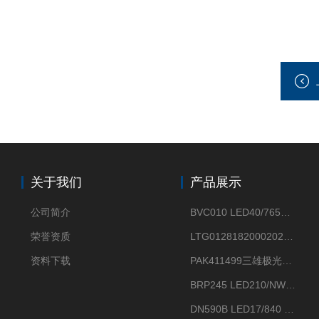
关于我们
产品展示
公司简介
BVC010 LED40/765飞利浦LED太阳能投光灯具23.7W相当于400W
荣誉资质
LTG0128182000202DD欧普照明辉恒80W100W200W隔爆防爆灯IP66WF2
资料下载
PAK411499三雄极光星云II系列 120W LED高天棚灯盘
BRP245 LED210/NW 150W DM0飞利浦BRP245 150W/NW IP66 LED路灯
DN590B LED17/840 P13PSU飞利浦LuxSpace DN59X G2一级能效节能筒灯