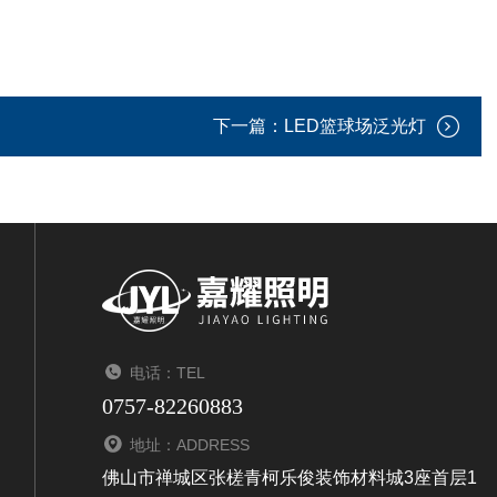
下一篇：
LED篮球场泛光灯
电话：TEL
0757-82260883
地址：ADDRESS
佛山市禅城区张槎青柯乐俊装饰材料城3座首层1