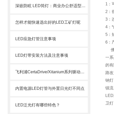
1：
深嵌防眩 LED筒灯：商业办公舒适型嵌入式照明设备
2：
3：
怎样才能快速选出好的LED工矿灯呢
4：
5：
LED应急灯管注意事项
6：
佛山
LED灯带安装方法及注意事项
一系
的有
飞利浦CertaDrive/Xitanium系列驱动电源型号参数
路改
钠灯
镇流
内置电源LED灯管与外置日光灯不同点
LE
卫灯
LED泛光灯有哪些特色？