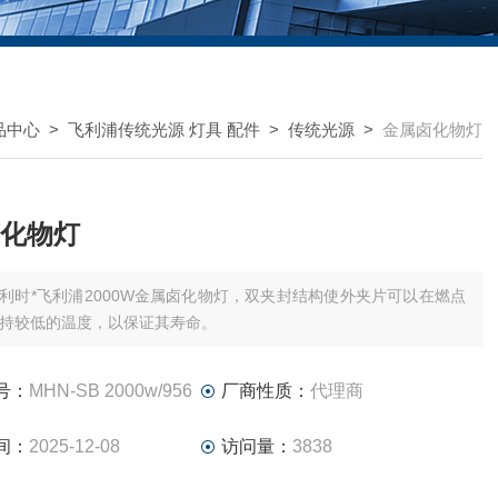
品中心
>
飞利浦传统光源 灯具 配件
>
传统光源
>
金属卤化物灯
化物灯
利时*飞利浦2000W金属卤化物灯，双夹封结构使外夹片可以在燃点
持较低的温度，以保证其寿命。
号：
MHN-SB 2000w/956
厂商性质：
代理商
间：
2025-12-08
访问量：
3838