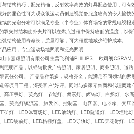
可与结构精巧，配光精确，反射效率高效的灯具配合使用，可
很好的显色性可为观众很运动员创造视觉舒服度较高的令人愉快
连续的光谱分布可以满足专业（半专业）体育场馆的常规电视报
*的双夹封结构使外夹片可以在燃点过程中保持较低的温度，以
短弧结构使用寿命长，质量可靠，可大程度地减少维护成本。
产品应用，专业运动场地照明和泛光照明
市嘉耀照明有限公司主营飞利浦PHILIPS、 欧司朗OSR
列照明产品，以经销批发广告照明、家居照明、商业照明、道路
限责任公司。 产品品种繁多，规格齐全，能满足不同领域的照
造等项目工程，深受客户*好评。同时与多家零售商和代理商建
、高压汞灯、荧光灯、节能灯、卤素灯、卤钨灯、白炽灯、水底灯
器、荧光灯镇流器、触发器、控制器、电容器、电器箱、变压器、
D工矿灯、LED体育场灯、LED油站灯、LED隧道灯、LED埋地灯
、LED镜前灯、LED格栅灯盘、LED导轨灯、LED天花射灯、