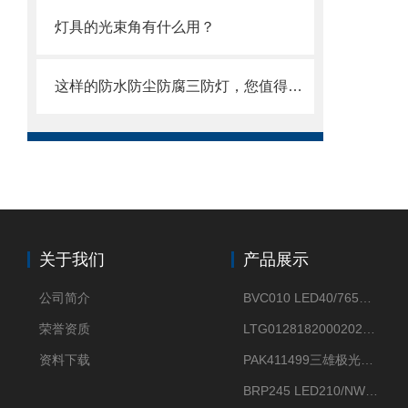
灯具的光束角有什么用？
这样的防水防尘防腐三防灯，您值得拥有
关于我们
产品展示
公司简介
BVC010 LED40/765飞利浦LED太阳能投光灯具23.7W相当于400W
荣誉资质
LTG0128182000202DD欧普照明辉恒80W100W200W隔爆防爆灯IP66WF2
资料下载
PAK411499三雄极光星云II系列 120W LED高天棚灯盘
BRP245 LED210/NW 150W DM0飞利浦BRP245 150W/NW IP66 LED路灯