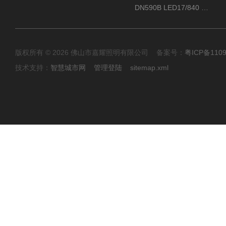
DN590B LED17/840 P13PSU飞利浦LuxSpace DN59X G2一级能效节能筒灯
版权所有 © 2026 佛山市嘉耀照明有限公司 备案号：
粤ICP备110
技术支持：
智慧城市网
管理登陆
sitemap.xml