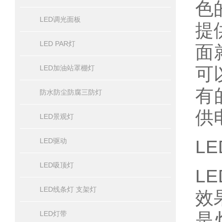
色
LED调光面板
提
LED PAR灯
面
可
LED加油站罩棚灯
有
防水防尘防腐三防灯
供
LED景观灯
L
LED驱动
LED吸顶灯
L
LED线条灯 支架灯
效
是
LED灯带