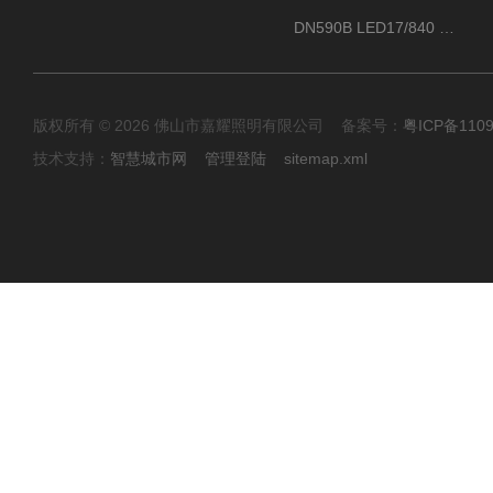
DN590B LED17/840 P13PSU飞利浦LuxSpace DN59X G2一级能效节能筒灯
版权所有 © 2026 佛山市嘉耀照明有限公司 备案号：
粤ICP备110
技术支持：
智慧城市网
管理登陆
sitemap.xml