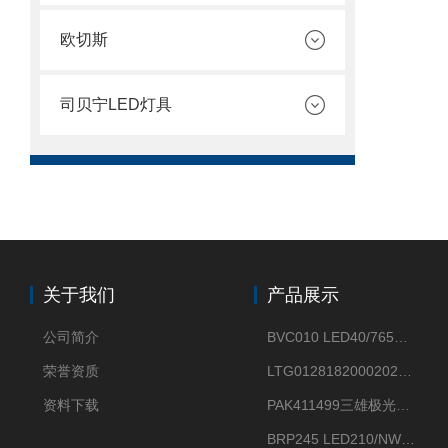
欧切斯
司贝宁LED灯具
关于我们
产品展示
公司简介
BVC010 LED40/765飞利浦LED太阳能投光灯具23.7W相当于400W
荣誉资质
LTG0128182000202DD欧普照明辉恒80W100W200W隔爆防爆灯IP66WF2
资料下载
PAK411499三雄极光星云II系列 120W LED高天棚灯盘
BRP245 LED210/NW 150W DM0飞利浦BRP245 150W/NW IP66 LED路灯