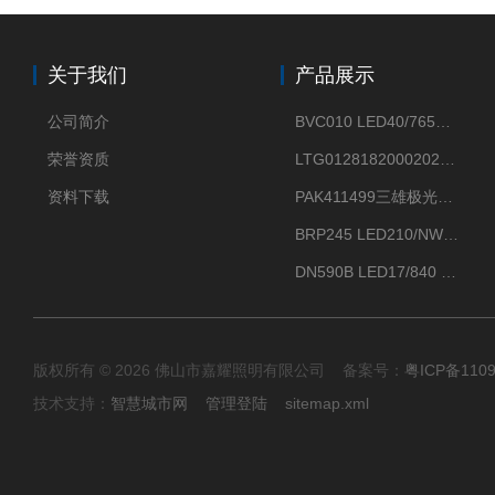
关于我们
产品展示
公司简介
BVC010 LED40/765飞利浦LED太阳能投光灯具23.7W相当于400W
荣誉资质
LTG0128182000202DD欧普照明辉恒80W100W200W隔爆防爆灯IP66WF2
资料下载
PAK411499三雄极光星云II系列 120W LED高天棚灯盘
BRP245 LED210/NW 150W DM0飞利浦BRP245 150W/NW IP66 LED路灯
DN590B LED17/840 P13PSU飞利浦LuxSpace DN59X G2一级能效节能筒灯
版权所有 © 2026 佛山市嘉耀照明有限公司 备案号：
粤ICP备110
技术支持：
智慧城市网
管理登陆
sitemap.xml