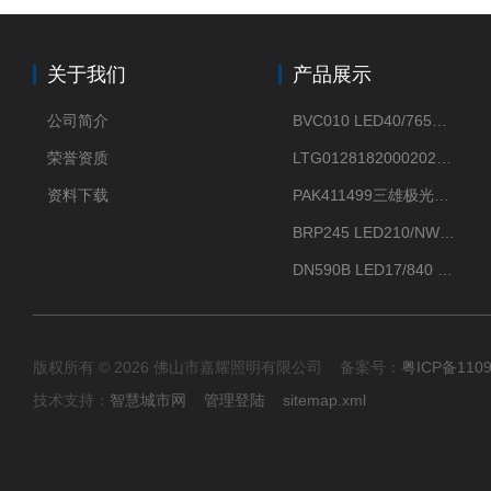
关于我们
产品展示
公司简介
BVC010 LED40/765飞利浦LED太阳能投光灯具23.7W相当于400W
荣誉资质
LTG0128182000202DD欧普照明辉恒80W100W200W隔爆防爆灯IP66WF2
资料下载
PAK411499三雄极光星云II系列 120W LED高天棚灯盘
BRP245 LED210/NW 150W DM0飞利浦BRP245 150W/NW IP66 LED路灯
DN590B LED17/840 P13PSU飞利浦LuxSpace DN59X G2一级能效节能筒灯
版权所有 © 2026 佛山市嘉耀照明有限公司 备案号：
粤ICP备110
技术支持：
智慧城市网
管理登陆
sitemap.xml