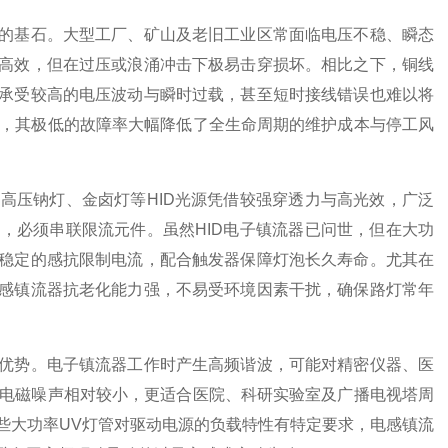
基石。大型工厂、矿山及老旧工业区常面临电压不稳、瞬态
高效，但在过压或浪涌冲击下极易击穿损坏。相比之下，铜线
承受较高的电压波动与瞬时过载，甚至短时接线错误也难以将
间，其极低的故障率大幅降低了全生命周期的维护成本与停工风
压钠灯、金卤灯等HID光源凭借较强穿透力与高光效，广泛
，必须串联限流元件。虽然HID电子镇流器已问世，但在大功
稳定的感抗限制电流，配合触发器保障灯泡长久寿命。尤其在
感镇流器抗老化能力强，不易受环境因素干扰，确保路灯常年
势。电子镇流器工作时产生高频谐波，可能对精密仪器、医
，电磁噪声相对较小，更适合医院、科研实验室及广播电视塔周
些大功率UV灯管对驱动电源的负载特性有特定要求，电感镇流