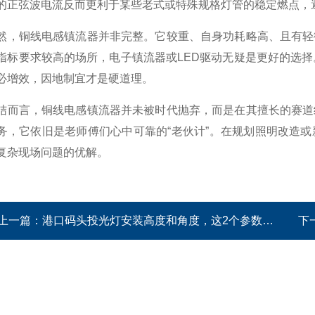
的正弦波电流反而更利于某些老式或特殊规格灯管的稳定燃点，
铜线电感镇流器并非完整。它较重、自身功耗略高、且有轻微
标要求较高的场所，电子镇流器或LED驱动无疑是更好的选择。技术选型从未是“
必增效，因地制宜才是硬道理。
言，铜线电感镇流器并未被时代抛弃，而是在其擅长的赛道继
务，它依旧是老师傅们心中可靠的“老伙计”。在规划照明改造
复杂现场问题的优解。
上一篇：
港口码头投光灯安装高度和角度，这2个参数搞错等于白装
下