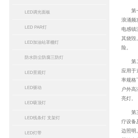
第一，
LED调光面板
浪涌频
LED PAR灯
电感镇
其烧毁
LED加油站罩棚灯
险。
防水防尘防腐三防灯
第二，
应用于
LED景观灯
率规格
LED驱动
户外高
亮灯。
LED吸顶灯
第三，
LED线条灯 支架灯
疗设备
边照明
LED灯带