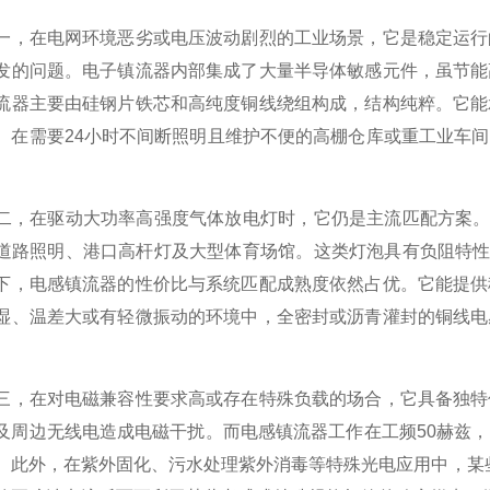
在电网环境恶劣或电压波动剧烈的工业场景，它是稳定运行的
发的问题。电子镇流器内部集成了大量半导体敏感元件，虽节能
流器主要由硅钢片铁芯和高纯度铜线绕组构成，结构纯粹。它能
。在需要24小时不间断照明且维护不便的高棚仓库或重工业车
在驱动大功率高强度气体放电灯时，它仍是主流匹配方案。高
道路照明、港口高杆灯及大型体育场馆。这类灯泡具有负阻特性
下，电感镇流器的性价比与系统匹配成熟度依然占优。它能提供
湿、温差大或有轻微振动的环境中，全密封或沥青灌封的铜线电
在对电磁兼容性要求高或存在特殊负载的场合，它具备独特优
及周边无线电造成电磁干扰。而电感镇流器工作在工频50赫兹
。此外，在紫外固化、污水处理紫外消毒等特殊光电应用中，某