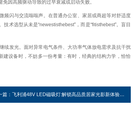
避免因高频驱动导致的过早衰减或启动失败。
频闪与交流嗡嗡声。在普通办公室、家居或商超等对舒适度
newestisthebest”，而是“fitisthebest”。盲目
续发光。面对异常电气条件、大功率气体放电需求及抗干扰
或新建设备时，不妨多一份考量：有时，经典的结构力学，恰恰
一篇：
飞利浦48V LED磁吸灯:解锁高品质居家光影新体验