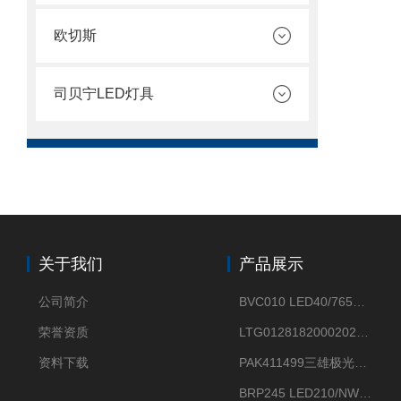
欧切斯
司贝宁LED灯具
关于我们
产品展示
公司简介
BVC010 LED40/765飞利浦LED太阳能投光灯具23.7W相当于400W
荣誉资质
LTG0128182000202DD欧普照明辉恒80W100W200W隔爆防爆灯IP66WF2
资料下载
PAK411499三雄极光星云II系列 120W LED高天棚灯盘
BRP245 LED210/NW 150W DM0飞利浦BRP245 150W/NW IP66 LED路灯