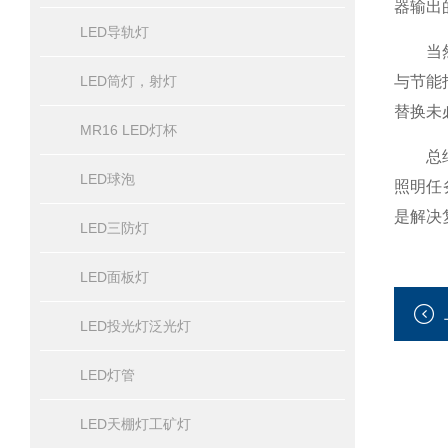
器输出
LED导轨灯
当然，
LED筒灯，射灯
与节能指
替换未
MR16 LED灯杯
总结而
LED球泡
照明任
是解决
LED三防灯
LED面板灯
LED投光灯泛光灯
LED灯管
LED天棚灯工矿灯