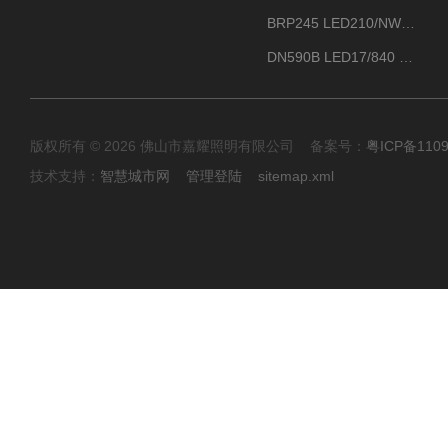
BRP245 LED210/NW 150W DM0飞利浦BRP245 150W/NW IP66 LED路灯
DN590B LED17/840 P13PSU飞利浦LuxSpace DN59X G2一级能效节能筒灯
版权所有 © 2026 佛山市嘉耀照明有限公司 备案号：
粤ICP备110
技术支持：
智慧城市网
管理登陆
sitemap.xml