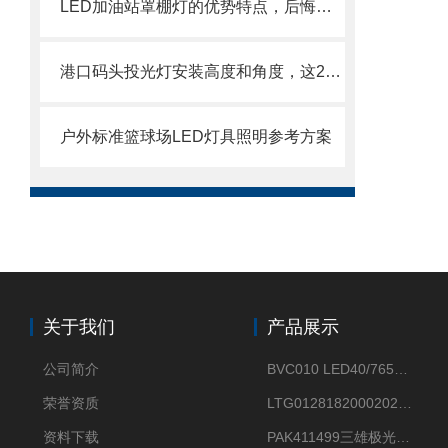
LED加油站罩棚灯的优势特点，后悔现在才知道
港口码头投光灯安装高度和角度，这2个参数搞错等于白装
户外标准篮球场LED灯具照明参考方案
关于我们
产品展示
公司简介
BVC010 LED40/765飞利浦LED太阳能投光灯具23.7W相当于400W
荣誉资质
LTG0128182000202DD欧普照明辉恒80W100W200W隔爆防爆灯IP66WF2
资料下载
PAK411499三雄极光星云II系列 120W LED高天棚灯盘