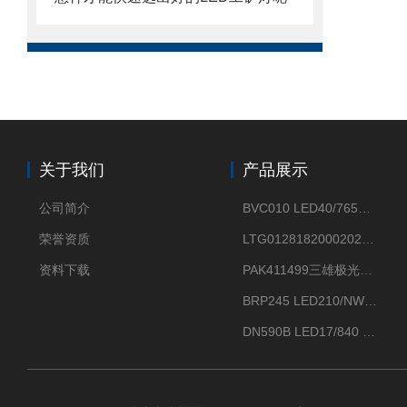
关于我们
产品展示
公司简介
BVC010 LED40/765飞利浦LED太阳能投光灯具23.7W相当于400W
荣誉资质
LTG0128182000202DD欧普照明辉恒80W100W200W隔爆防爆灯IP66WF2
资料下载
PAK411499三雄极光星云II系列 120W LED高天棚灯盘
BRP245 LED210/NW 150W DM0飞利浦BRP245 150W/NW IP66 LED路灯
DN590B LED17/840 P13PSU飞利浦LuxSpace DN59X G2一级能效节能筒灯