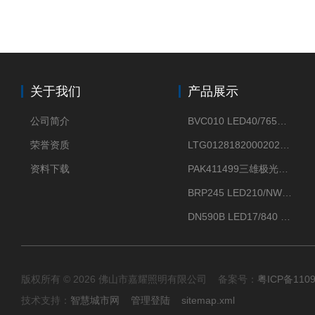
关于我们
产品展示
公司简介
BVC010 LED40/765飞利浦LED太阳能投光灯具23.7W相当于400W
荣誉资质
LTG0128182000202DD欧普照明辉恒80W100W200W隔爆防爆灯IP66WF2
资料下载
PAK411499三雄极光星云II系列 120W LED高天棚灯盘
BRP245 LED210/NW 150W DM0飞利浦BRP245 150W/NW IP66 LED路灯
DN590B LED17/840 P13PSU飞利浦LuxSpace DN59X G2一级能效节能筒灯
版权所有 © 2026 佛山市嘉耀照明有限公司 备案号：
粤ICP备110
技术支持：
智慧城市网
管理登陆
sitemap.xml