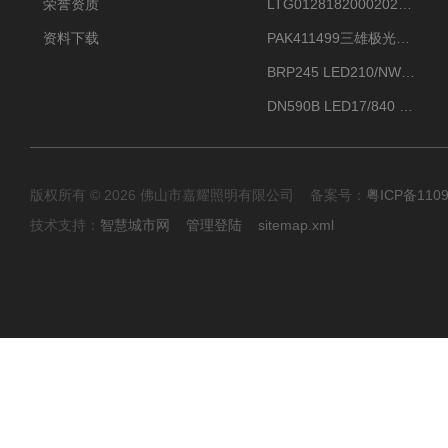
荣誉资质
LTG0128182000202DD欧普照明辉恒80W100W200W隔爆防爆灯IP66WF2
资料下载
PAK411499三雄极光星云II系列 120W LED高天棚灯盘
BRP245 LED210/NW 150W DM0飞利浦BRP245 150W/NW IP66 LED路灯
DN590B LED17/840 P13PSU飞利浦LuxSpace DN59X G2一级能效节能筒灯
版权所有 © 2026 佛山市嘉耀照明有限公司 备案号：
粤ICP备110
技术支持：
智慧城市网
管理登陆
sitemap.xml