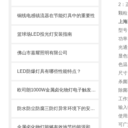
2：
颗粒
铜线电感镇流器在节能灯具中的重要性
上海
型号
篮球场LED投光灯安装指南
功率：
光通量
佛山市嘉耀照明有限公司
显色
色温
LED防爆灯具有哪些性能特点？
尺寸：
杀菌
欧司朗1000W金属卤化物灯电子触发器应用范围分析
除菌
工作
输入
防水防尘防腐三防灯异常环境下的安全照明守护者
使用
可广
金属卤化物灯能够有效地节约能源和降低电力消耗