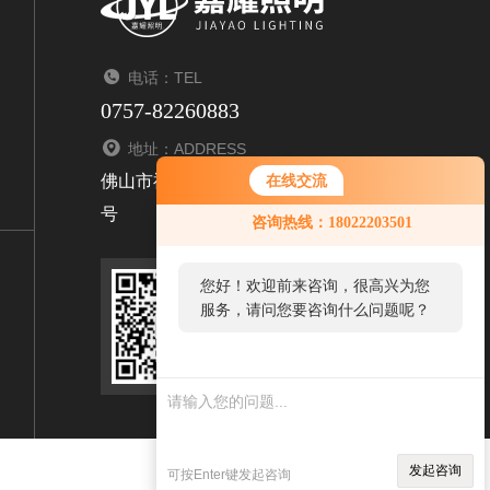
电话：TEL
0757-82260883
地址：ADDRESS
佛山市禅城区张槎青柯乐俊装饰材料城3座首层1
在线交流
号
咨询热线：18022203501
您好！欢迎前来咨询，很高兴为您
服务，请问您要咨询什么问题呢？
扫码关注我们
发起咨询
可按Enter键发起咨询