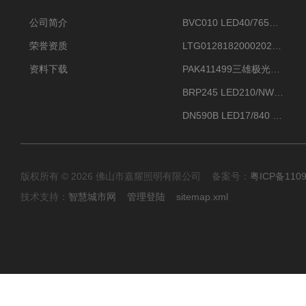
公司简介
BVC010 LED40/765飞利浦LED太阳能投光灯具23.7W相当于400W
荣誉资质
LTG0128182000202DD欧普照明辉恒80W100W200W隔爆防爆灯IP66WF2
资料下载
PAK411499三雄极光星云II系列 120W LED高天棚灯盘
BRP245 LED210/NW 150W DM0飞利浦BRP245 150W/NW IP66 LED路灯
DN590B LED17/840 P13PSU飞利浦LuxSpace DN59X G2一级能效节能筒灯
版权所有 © 2026 佛山市嘉耀照明有限公司 备案号：
粤ICP备110
技术支持：
智慧城市网
管理登陆
sitemap.xml