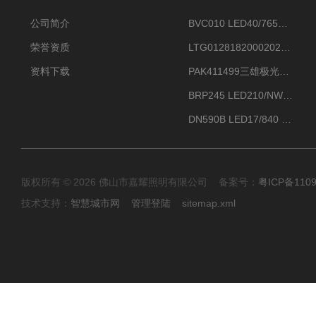
公司简介
BVC010 LED40/765飞利浦LED太阳能投光灯具23.7W相当于400W
荣誉资质
LTG0128182000202DD欧普照明辉恒80W100W200W隔爆防爆灯IP66WF2
资料下载
PAK411499三雄极光星云II系列 120W LED高天棚灯盘
BRP245 LED210/NW 150W DM0飞利浦BRP245 150W/NW IP66 LED路灯
DN590B LED17/840 P13PSU飞利浦LuxSpace DN59X G2一级能效节能筒灯
版权所有 © 2026 佛山市嘉耀照明有限公司 备案号：
粤ICP备110
技术支持：
智慧城市网
管理登陆
sitemap.xml