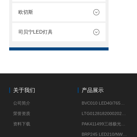
欧切斯
司贝宁LED灯具
关于我们
产品展示
公司简介
BVC010 LED40/765飞利浦LED太阳能投光灯具23.7W相当于400W
荣誉资质
LTG0128182000202DD欧普照明辉恒80W100W200W隔爆防爆灯IP66WF2
资料下载
PAK411499三雄极光星云II系列 120W LED高天棚灯盘
BRP245 LED210/NW 150W DM0飞利浦BRP245 150W/NW IP66 LED路灯