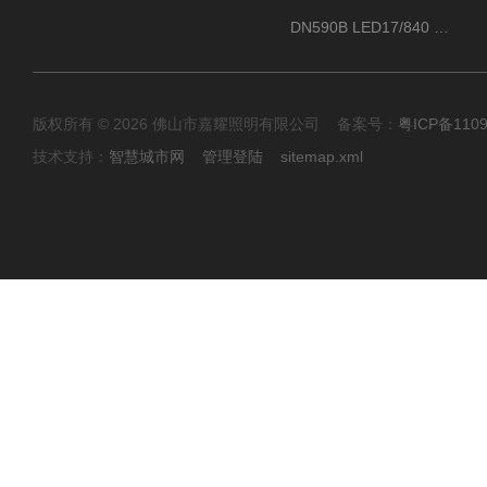
DN590B LED17/840 P13PSU飞利浦LuxSpace DN59X G2一级能效节能筒灯
版权所有 © 2026 佛山市嘉耀照明有限公司 备案号：
粤ICP备110
技术支持：
智慧城市网
管理登陆
sitemap.xml