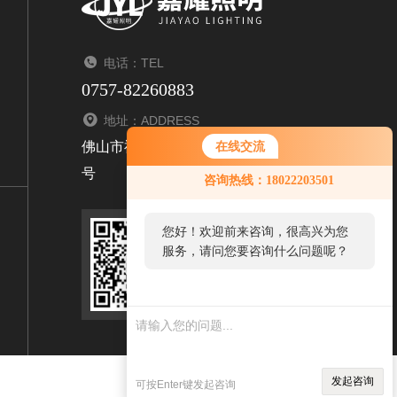
电话：TEL
0757-82260883
地址：ADDRESS
佛山市禅城区张槎青柯乐俊装饰材料城3座首层1
在线交流
号
咨询热线：18022203501
您好！欢迎前来咨询，很高兴为您
服务，请问您要咨询什么问题呢？
扫码关注我们
发起咨询
可按Enter键发起咨询