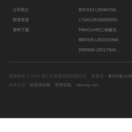
公司简介
BVC010 LED40/765飞利浦LED太阳能投光灯具23.7W相当于400W
荣誉资质
LTG0128182000202DD欧普照明辉恒80W100W200W隔爆防爆灯IP66WF2
资料下载
PAK411499三雄极光星云II系列 120W LED高天棚灯盘
BRP245 LED210/NW 150W DM0飞利浦BRP245 150W/NW IP66 LED路灯
DN590B LED17/840 P13PSU飞利浦LuxSpace DN59X G2一级能效节能筒灯
版权所有 © 2026 佛山市嘉耀照明有限公司 备案号：
粤ICP备110
技术支持：
智慧城市网
管理登陆
sitemap.xml