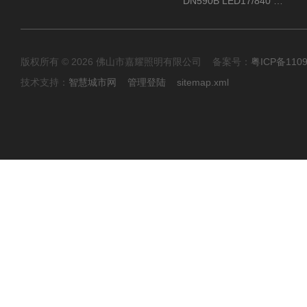
DN590B LED17/840 P13PSU飞利浦LuxSpace DN59X G2一级能效节能筒灯
版权所有 © 2026 佛山市嘉耀照明有限公司 备案号：
粤ICP备110
技术支持：
智慧城市网
管理登陆
sitemap.xml