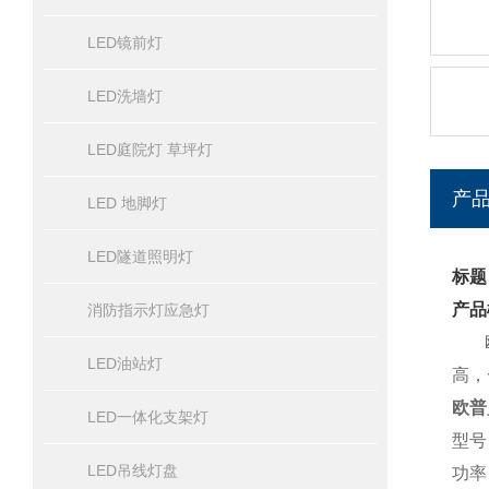
LED镜前灯
LED洗墙灯
LED庭院灯 草坪灯
产
LED 地脚灯
LED隧道照明灯
标题
产品
消防指示灯应急灯
欧普
LED油站灯
高，
欧普
LED一体化支架灯
型号：
LED吊线灯盘
功率：