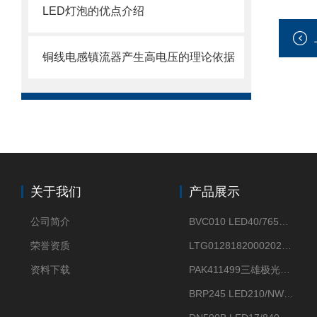
LED灯泡的优点介绍
铜线电感镇流器产生高电压的理论依据
关于我们
产品展示
公司简介
BVC010 LED40/765飞利浦LED太阳能投光灯具23.7W相当于400W
荣誉资质
LTG0128182000202DD欧普照明辉恒80W100W200W隔爆防爆灯IP66WF2
资料下载
PAK411499三雄极光星云II系列 120W LED高天棚灯盘
BRP245 LED210/NW 150W DM0飞利浦BRP245 150W/NW IP66 LED路灯