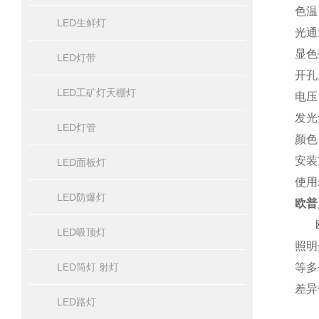
色温：
LED生鲜灯
光通量
显色
LED灯带
开孔尺
LED工矿灯天棚灯
电压：
发光
LED灯管
颜色
安装
LED面板灯
使用
LED防爆灯
欧普
欧普
LED吸顶灯
照明
LED筒灯 射灯
等多
差异
LED路灯