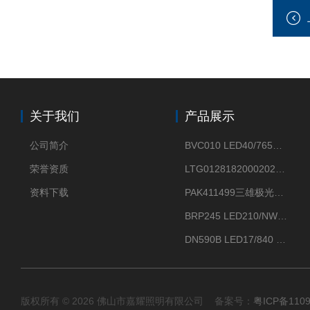
关于我们
产品展示
公司简介
BVC010 LED40/765飞利浦LED太阳能投光灯具23.7W相当于400W
荣誉资质
LTG0128182000202DD欧普照明辉恒80W100W200W隔爆防爆灯IP66WF2
资料下载
PAK411499三雄极光星云II系列 120W LED高天棚灯盘
BRP245 LED210/NW 150W DM0飞利浦BRP245 150W/NW IP66 LED路灯
DN590B LED17/840 P13PSU飞利浦LuxSpace DN59X G2一级能效节能筒灯
版权所有 © 2026 佛山市嘉耀照明有限公司 备案号：
粤ICP备110