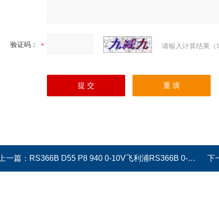
验证码：
请输入计算结果（
上一篇：
RS366B D55 P8 940 0-10V飞利浦RS366B 0-10V深嵌调光LED射灯
下