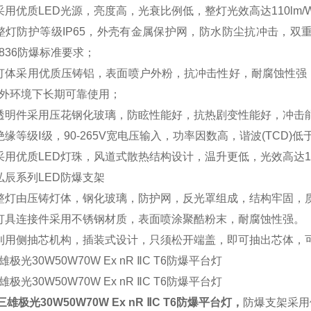
采用优质LED光源，亮度高，光衰比例低，整灯光效高达110lm/
整灯防护等级IP65，外壳有金属保护网，防水防尘抗冲击，双
3836防爆标准要求；
灯体采用优质压铸铝，表面喷户外粉，抗冲击性好，耐腐蚀性强；
外环境下长期可靠使用；
透明件采用压花钢化玻璃，防眩性能好，抗热剧变性能好，冲击
绝缘等级Ⅰ级，90-265V宽电压输入，功率因数高，谐波(TCD)
采用优质LED灯珠，风道式散热结构设计，温升更低，光效高达13
弘辰系列LED防爆支架
整灯由压铸灯体，钢化玻璃，防护⽹，反光罩组成，结构牢固，
灯具连接件采用不锈钢材质，表面喷涂聚酷粉末，耐腐蚀性强。
利用侧抽芯机构，插装式设计，只须松开端盖，即可抽出芯体，可
极光30W50W70W Ex nR ⅡC T6防爆平台灯，
防爆支架采用