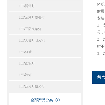
体积
LED隧道灯
耐用
LED油站灯罩棚灯
安装
1、
LED三防支架灯
母，
2、
LED天棚灯 工矿灯
时不
LED灯管
3、
LED面板灯
LED路灯
留
LED泛光灯投光灯
全部产品分类