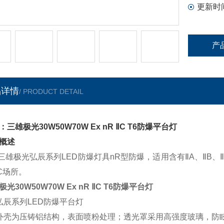
更新时
产
品详情
/ PRODUCT DETAIL
：三雄极光30W50W70W Ex nR ⅡC T6防爆平台灯
概述
极光弘辰系列LED防爆灯具nR型防爆，适用含有ⅡA、ⅡB、Ⅱ
C场所。
光30W50W70W Ex nR ⅡC T6防爆平台灯
弘辰系列LED防爆平台灯
外壳为压铸铝结构，表面喷粉处理；透光罩采用高强度玻璃，防