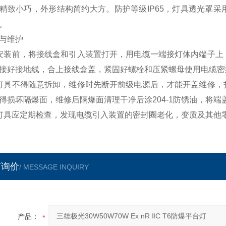
精致小巧，外形结构简约大方。防护等级IP65，灯具透光罩
。
与维护
安装前，将接线盒和引入装置打开，用电缆一端接灯体内端子上
接好接地线，合上接线盒盖，紧固好螺栓和压紧螺母使用电缆密
灯具不得随意拆卸，维修时先断开前级电源后，才能开盖维修，
得损坏隔爆面，维修后隔爆面清理干净后涂204-1防锈油，将
灯具应定期检查，发现电缆引入装置的密封圈老化，变质及其他
言询价
/ MESSAGE INQUIRY
产品：