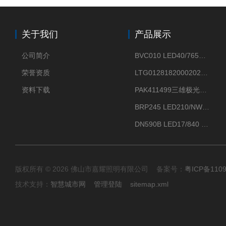
关于我们
产品展示
公司简介
BVC010 LED40/765飞利浦LED太阳能投光灯具23.7W相当于400W
荣誉资质
LTG0128182000202DD欧普照明辉恒80W100W200W隔爆防爆灯IP66WF2
资料下载
PAK411499三雄极光星云II系列 120W LED高天棚灯盘
BRP245 LED210/NW 150W DM0飞利浦BRP245 150W/NW IP66 LED路灯
DN590B LED17/840 P13PSU飞利浦LuxSpace DN59X G2一级能效节能筒灯
版权所有 © 2026 佛山市嘉耀照明有限公司 备案号：
粤ICP备110
技术支持：
智慧城市网
管理登陆
sitemap.xml