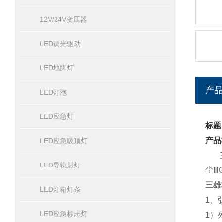
12V/24V变压器
LED调光驱动
LED地脚灯
产
LED灯泡
LED应急灯
标题
产品
LED应急吸顶灯
三雄
LED导轨射灯
尘Ⅲ
三雄极
LED灯箱灯条
1、
LED应急标志灯
1）