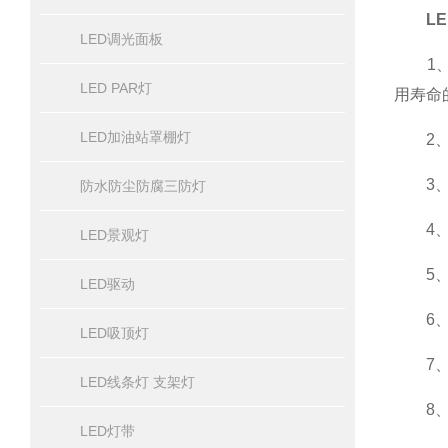
L
LED调光面板
1、寿
LED PAR灯
用寿命
LED加油站罩棚灯
2、节
3、可
防水防尘防腐三防灯
4、无
LED景观灯
5、显
LED驱动
6、色
LED吸顶灯
7、环
LED线条灯 支架灯
8、不
LED灯带