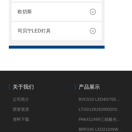
欧切斯
司贝宁LED灯具
关于我们
产品展示
公司简介
BVC010 LED40/765飞利浦LED太阳能投光灯具23.7W相当于400W
荣誉资质
LTG0128182000202DD欧普照明辉恒80W100W200W隔爆防爆灯IP66WF2
资料下载
PAK411499三雄极光星云II系列 120W LED高天棚灯盘
BRP245 LED210/NW 150W DM0飞利浦BRP245 150W/NW IP66 LED路灯