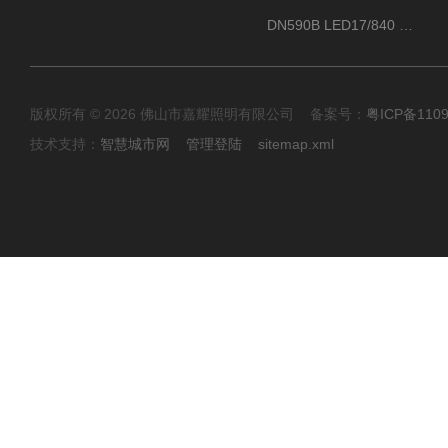
DN590B LED17/840 P13PSU飞利浦LuxSpace DN59X G2一级能效节能筒灯
版权所有 © 2026 佛山市嘉耀照明有限公司 备案号：
粤ICP备110
技术支持：
智慧城市网
管理登陆
sitemap.xml