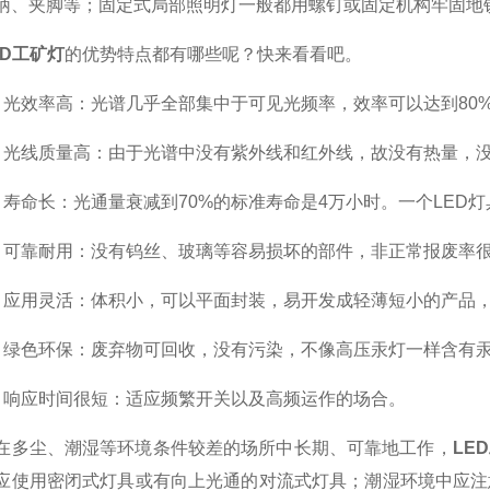
柄、夹脚等；固定式局部照明灯一般都用螺钉或固定机构牢固地
ED工矿灯
的优势特点都有哪些呢？快来看看吧。
效率高：光谱几乎全部集中于可见光频率，效率可以达到80%-9
线质量高：由于光谱中没有紫外线和红外线，故没有热量，没
命长：光通量衰减到70%的标准寿命是4万小时。一个LED灯
靠耐用：没有钨丝、玻璃等容易损坏的部件，非正常报废率很
用灵活：体积小，可以平面封装，易开发成轻薄短小的产品，
色环保：废弃物可回收，没有污染，不像高压汞灯一样含有
应时间很短：适应频繁开关以及高频运作的场合。
尘、潮湿等环境条件较差的场所中长期、可靠地工作，
LE
应使用密闭式灯具或有向上光通的对流式灯具；潮湿环境中应注