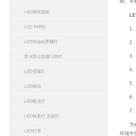
钩、手
LED调光面板
L
LED PAR灯
1、光
LED加油站罩棚灯
2、光
3、寿
防水防尘防腐三防灯
4、可
LED景观灯
5、应
LED驱动
6、绿
LED吸顶灯
7、响
LED线条灯 支架灯
为在多
LED灯带
环境中