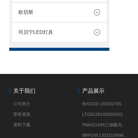
欧切斯
司贝宁LED灯具
关于我们
产品展示
公司简介
BVC010 LED40/765飞利浦LED太阳能投光灯具23.7W相当于400W
荣誉资质
LTG0128182000202DD欧普照明辉恒80W100W200W隔爆防爆灯IP66WF2
资料下载
PAK411499三雄极光星云II系列 120W LED高天棚灯盘
BRP245 LED210/NW 150W DM0飞利浦BRP245 150W/NW IP66 LED路灯