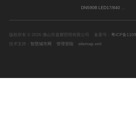
DN590B LED17/840 P13PSU飞利浦LuxSpace DN59X G2一级能效节能筒灯
版权所有 © 2026 佛山市嘉耀照明有限公司 备案号：
粤ICP备110
技术支持：
智慧城市网
管理登陆
sitemap.xml