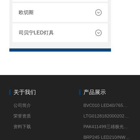
欧切斯
司贝宁LED灯具
关于我们
产品展示
公司简介
BVC010 LED40/765飞利浦LED太阳能投光灯具23.7W相当于400W
荣誉资质
LTG0128182000202DD欧普照明辉恒80W100W200W隔爆防爆灯IP66WF2
资料下载
PAK411499三雄极光星云II系列 120W LED高天棚灯盘
BRP245 LED210/NW 150W DM0飞利浦BRP245 150W/NW IP66 LED路灯