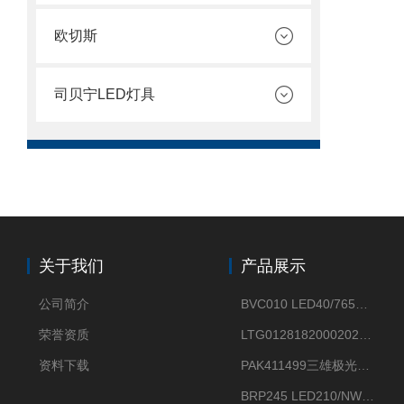
欧切斯
司贝宁LED灯具
关于我们
产品展示
公司简介
BVC010 LED40/765飞利浦LED太阳能投光灯具23.7W相当于400W
荣誉资质
LTG0128182000202DD欧普照明辉恒80W100W200W隔爆防爆灯IP66WF2
资料下载
PAK411499三雄极光星云II系列 120W LED高天棚灯盘
BRP245 LED210/NW 150W DM0飞利浦BRP245 150W/NW IP66 LED路灯