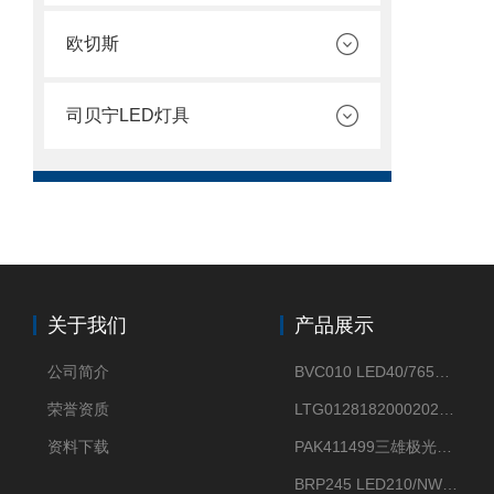
欧切斯
司贝宁LED灯具
关于我们
产品展示
公司简介
BVC010 LED40/765飞利浦LED太阳能投光灯具23.7W相当于400W
荣誉资质
LTG0128182000202DD欧普照明辉恒80W100W200W隔爆防爆灯IP66WF2
资料下载
PAK411499三雄极光星云II系列 120W LED高天棚灯盘
BRP245 LED210/NW 150W DM0飞利浦BRP245 150W/NW IP66 LED路灯