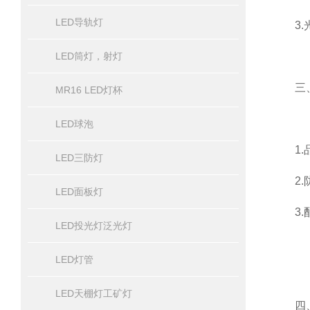
LED导轨灯
3.光
LED筒灯，射灯
三、
MR16 LED灯杯
LED球泡
1.品
LED三防灯
2.防
LED面板灯
3.配
LED投光灯泛光灯
LED灯管
LED天棚灯工矿灯
四、