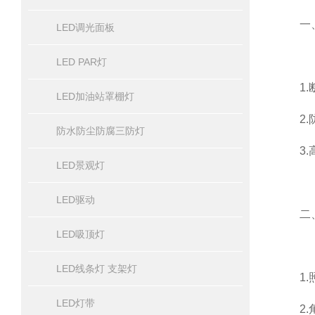
一、
LED调光面板
LED PAR灯
1.断
LED加油站罩棚灯
2.防
防水防尘防腐三防灯
3.高
LED景观灯
LED驱动
二、
LED吸顶灯
LED线条灯 支架灯
1.照
LED灯带
2.角