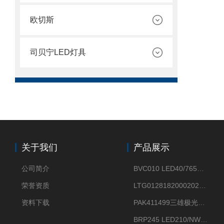
欧切斯
司贝宁LED灯具
关于我们
产品展示
公司简介
BVC010 LED40/765飞利浦LED太阳能投光灯具23.7W相当于400W
荣誉资质
LTG0128182000202DD欧普照明辉恒80W100W200W隔爆防爆灯IP66WF2
资料下载
PAK411499三雄极光星云II系列 120W LED高天棚灯盘
BRP245 LED210/NW 150W DM0飞利浦BRP245 150W/NW IP66 LED路灯