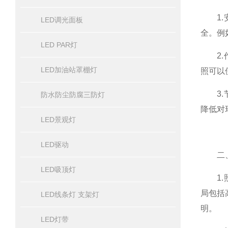
1.安
LED调光面板
全。例
LED PAR灯
2.作
LED加油站罩棚灯
照可以
3.节
防水防尘防腐三防灯
降低对
LED景观灯
LED驱动
二、
LED吸顶灯
1.照
局包括
LED线条灯 支架灯
明。
LED灯带