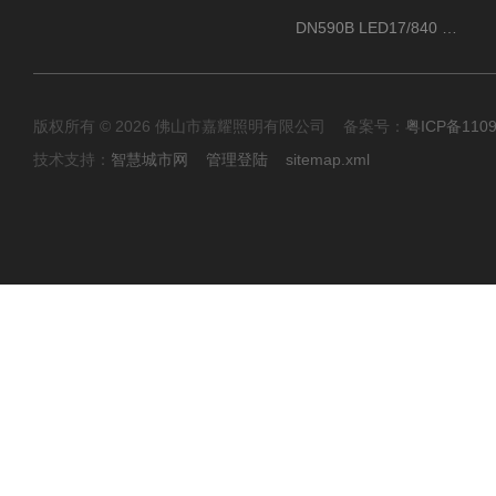
DN590B LED17/840 P13PSU飞利浦LuxSpace DN59X G2一级能效节能筒灯
版权所有 © 2026 佛山市嘉耀照明有限公司 备案号：
粤ICP备110
技术支持：
智慧城市网
管理登陆
sitemap.xml