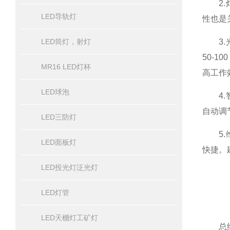
2.灯
LED导轨灯
性也是
LED筒灯，射灯
3.光
50-
MR16 LED灯杯
高工作
LED球泡
4.智
自动调
LED三防灯
5.维
LED面板灯
快捷。
LED投光灯泛光灯
LED灯管
LED天棚灯工矿灯
总