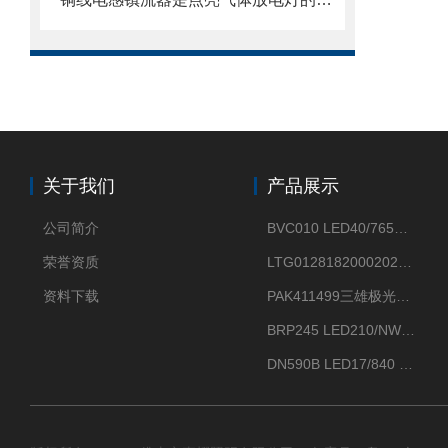
关于我们
产品展示
公司简介
BVC010 LED40/765飞利浦LED太阳能投光灯具23.7W相当于400W
荣誉资质
LTG0128182000202DD欧普照明辉恒80W100W200W隔爆防爆灯IP66WF2
资料下载
PAK411499三雄极光星云II系列 120W LED高天棚灯盘
BRP245 LED210/NW 150W DM0飞利浦BRP245 150W/NW IP66 LED路灯
DN590B LED17/840 P13PSU飞利浦LuxSpace DN59X G2一级能效节能筒灯