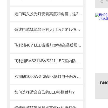
港口码头投光灯安装高度和角度，这2个参数搞错等于白装
铜线电感镇流器还有人用吗？老师傅说出真相：这3个场景它依然是王！
飞利浦48V LED磁吸灯:解锁高品质居家光影新体验
飞利浦BVS211/BVS221 LED室内防眩球场灯
欧司朗1000W金属卤化物灯电子触发器应用范围分析
如何选择适合自己的LED格栅射灯?
铜线电感镇流器是点亮气体放电灯的电流守护者